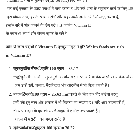
Vitamin E वसा में घुलनशील(fat-soluble) विटामिन है।
यह कई प्रकार के खाद्य पदार्थों में पाया जाता है और कई अंगों के समुचित कार्य के लिए आ
इस पोषक तत्व, इसके खाद्य स्रोतों और यह आपके शरीर को कैसे मदद करता है,
इसके बारे में और जानने के लिए पढ़ें। at जानिए Vitamin E
के स्वास्थ्य लाभों और पोषण स्रोत के बारे में
कौन
से
खाद्य
पदार्थों
में
Vitamin E
प्रचुर
मात्रा
में
हो
? Which foods are rich
in Vitamin E?
सूरजमुखी
के
बीज
🙁
प्रति
100
ग्राम
= 35.17
mg)
भुने और नमकीन सूरजमुखी के बीज पर नाश्ता करें या बेक करते समय केक और क
आप इन्हें दही, सलाद, पैराफिट्स और ओटमील में भी मिला सकते हैं।
बादाम
🙁
प्रति
100
ग्राम
= 25.63 mg)
नाश्ते के लिए एक और बढ़िया वस्तु,
इन्हें पके हुए माल और अनाज में भी मिलाया जा सकता है। यदि आप शाकाहारी हैं,
तो आप बादाम के दूध को अपने आहार में शामिल कर सकते हैं।
बादाम भी प्रोटीन का अच्छा स्रोत हैं।
व्हीटजर्म
ऑयल
🙁
प्रति
100
ग्राम
= 20.32