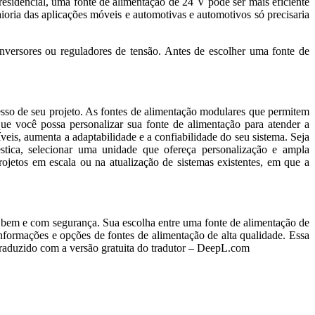
idencial, uma fonte de alimentação de 24 V pode ser mais eficiente
oria das aplicações móveis e automotivas e automotivos só precisaria
versores ou reguladores de tensão. Antes de escolher uma fonte de
esso de seu projeto. As fontes de alimentação modulares que permitem
que você possa personalizar sua fonte de alimentação para atender a
eis, aumenta a adaptabilidade e a confiabilidade do seu sistema. Seja
tica, selecionar uma unidade que ofereça personalização e ampla
ojetos em escala ou na atualização de sistemas existentes, em que a
m bem e com segurança. Sua escolha entre uma fonte de alimentação de
nformações e opções de fontes de alimentação de alta qualidade. Essa
Traduzido com a versão gratuita do tradutor – DeepL.com