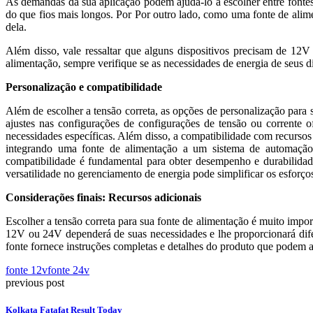
As demandas da sua aplicação podem ajudá-lo a escolher entre font
do que fios mais longos. Por Por outro lado, como uma fonte de alim
dela.
Além disso, vale ressaltar que alguns dispositivos precisam de 1
alimentação, sempre verifique se as necessidades de energia de seus d
Personalização e compatibilidade
Além de escolher a tensão correta, as opções de personalização para
ajustes nas configurações de configurações de tensão ou corrente o
necessidades específicas. Além disso, a compatibilidade com recursos
integrando uma fonte de alimentação a um sistema de automação 
compatibilidade é fundamental para obter desempenho e durabilidade
versatilidade no gerenciamento de energia pode simplificar os esforç
Considerações finais: Recursos adicionais
Escolher a tensão correta para sua fonte de alimentação é muito imp
12V ou 24V dependerá de suas necessidades e lhe proporcionará difer
fonte fornece instruções completas e detalhes do produto que podem 
fonte 12v
fonte 24v
previous post
Kolkata Fatafat Result Today