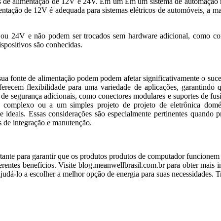
es de alimentação de 12V e 24V. Em um Em um sistema de automação res
entação de 12V é adequada para sistemas elétricos de automóveis, a mai
2V ou 24V e não podem ser trocados sem hardware adicional, como con
ispositivos são conhecidas.
 sua fonte de alimentação podem podem afetar significativamente o suc
ferecem flexibilidade para uma variedade de aplicações, garantindo 
 de segurança adicionais, como conectores modulares e suportes de fusív
complexo ou a um simples projeto de projeto de eletrônica domés
 ideais. Essas considerações são especialmente pertinentes quando pr
os de integração e manutenção.
ortante para garantir que os produtos produtos de computador funcione
entes benefícios. Visite blog.meanwellbrasil.com.br para obter mais i
ajudá-lo a escolher a melhor opção de energia para suas necessidades. 