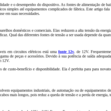
bilidade e o desempenho do dispositivo. As fontes de alimentação de 
cos simples até equipamentos complicados de fábrica. Este artigo fala
ase em suas necessidades.
parelhos domésticos e comerciais. Elas reduzem a alta tensão da energi
ficaz. Qual das diferentes fontes de tensão a ser usada depende da qua
íveis em circuitos elétricos está uma
fonte 12v
. de 12V. Frequentemen
ama de peças e acessórios. Devido à sua potência de saída adequada 
m 12V.
e custo-benefício e disponibilidade. Ela é perfeita para para novato
envolvem equipamentos industriais, de automação ou de equipamentos
cabos mais longos, pois reduz a queda de tensão e a perda de energia, 